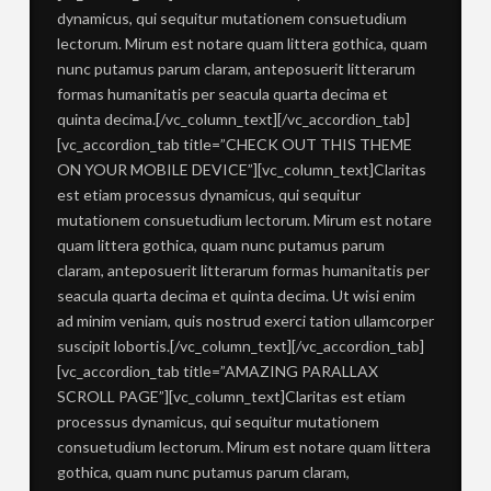
dynamicus, qui sequitur mutationem consuetudium
lectorum. Mirum est notare quam littera gothica, quam
nunc putamus parum claram, anteposuerit litterarum
formas humanitatis per seacula quarta decima et
quinta decima.[/vc_column_text][/vc_accordion_tab]
[vc_accordion_tab title=”CHECK OUT THIS THEME
ON YOUR MOBILE DEVICE”][vc_column_text]Claritas
est etiam processus dynamicus, qui sequitur
mutationem consuetudium lectorum. Mirum est notare
quam littera gothica, quam nunc putamus parum
claram, anteposuerit litterarum formas humanitatis per
seacula quarta decima et quinta decima. Ut wisi enim
ad minim veniam, quis nostrud exerci tation ullamcorper
suscipit lobortis.[/vc_column_text][/vc_accordion_tab]
[vc_accordion_tab title=”AMAZING PARALLAX
SCROLL PAGE”][vc_column_text]Claritas est etiam
processus dynamicus, qui sequitur mutationem
consuetudium lectorum. Mirum est notare quam littera
gothica, quam nunc putamus parum claram,