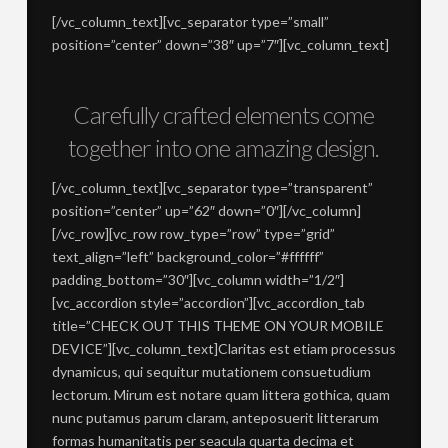
[/vc_column_text][vc_separator type=”small”
position=”center” down=”38″ up=”7″][vc_column_text]
Carefully crafted elements come
together into one amazing design.
[/vc_column_text][vc_separator type=”transparent”
position=”center” up=”62″ down=”0″][/vc_column]
[/vc_row][vc_row row_type=”row” type=”grid”
text_align=”left” background_color=”#ffffff”
padding_bottom=”30″][vc_column width=”1/2″]
[vc_accordion style=”accordion”][vc_accordion_tab
title=”CHECK OUT THIS THEME ON YOUR MOBILE
DEVICE”][vc_column_text]Claritas est etiam processus
dynamicus, qui sequitur mutationem consuetudium
lectorum. Mirum est notare quam littera gothica, quam
nunc putamus parum claram, anteposuerit litterarum
formas humanitatis per seacula quarta decima et