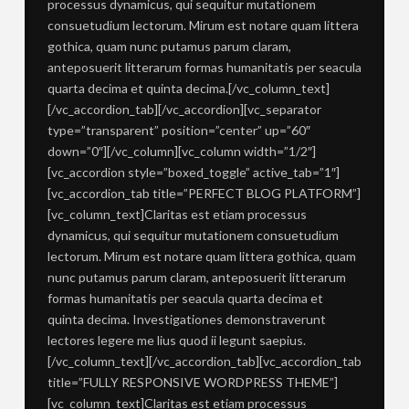
processus dynamicus, qui sequitur mutationem
consuetudium lectorum. Mirum est notare quam littera
gothica, quam nunc putamus parum claram,
anteposuerit litterarum formas humanitatis per seacula
quarta decima et quinta decima.[/vc_column_text]
[/vc_accordion_tab][/vc_accordion][vc_separator
type=”transparent” position=”center” up=”60″
down=”0″][/vc_column][vc_column width=”1/2″]
[vc_accordion style=”boxed_toggle” active_tab=”1″]
[vc_accordion_tab title=”PERFECT BLOG PLATFORM”]
[vc_column_text]Claritas est etiam processus
dynamicus, qui sequitur mutationem consuetudium
lectorum. Mirum est notare quam littera gothica, quam
nunc putamus parum claram, anteposuerit litterarum
formas humanitatis per seacula quarta decima et
quinta decima. Investigationes demonstraverunt
lectores legere me lius quod ii legunt saepius.
[/vc_column_text][/vc_accordion_tab][vc_accordion_tab
title=”FULLY RESPONSIVE WORDPRESS THEME”]
[vc_column_text]Claritas est etiam processus