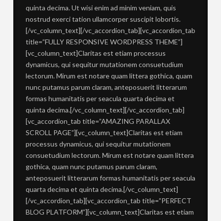
quinta decima. Ut wisi enim ad minim veniam, quis
nostrud exerci tation ullamcorper suscipit lobortis.
[/vc_column_text][/vc_accordion_tab][vc_accordion_tab
title=”FULLY RESPONSIVE WORDPRESS THEME”]
[vc_column_text]Claritas est etiam processus
dynamicus, qui sequitur mutationem consuetudium
lectorum. Mirum est notare quam littera gothica, quam
nunc putamus parum claram, anteposuerit litterarum
formas humanitatis per seacula quarta decima et
quinta decima.[/vc_column_text][/vc_accordion_tab]
[vc_accordion_tab title=”AMAZING PARALLAX
SCROLL PAGE”][vc_column_text]Claritas est etiam
processus dynamicus, qui sequitur mutationem
consuetudium lectorum. Mirum est notare quam littera
gothica, quam nunc putamus parum claram,
anteposuerit litterarum formas humanitatis per seacula
quarta decima et quinta decima.[/vc_column_text]
[/vc_accordion_tab][vc_accordion_tab title=”PERFECT
BLOG PLATFORM”][vc_column_text]Claritas est etiam